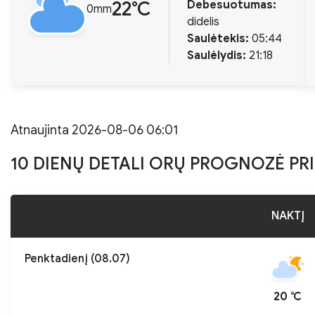
22℃
Debesuotumas:
0mm
didelis
Saulėtekis:
05:44
Saulėlydis:
21:18
Atnaujinta 2026-08-06 06:01
10 DIENŲ DETALI ORŲ PROGNOZĖ PR
NAKTĮ
Penktadienį (08.07)
20 ℃