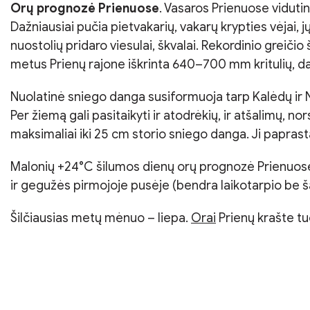
Orų prognozė Prienuose
. Vasaros Prienuose vidutin
Dažniausiai pučia pietvakarių, vakarų krypties vėjai, j
nuostolių pridaro viesulai, škvalai. Rekordinio greič
metus Prienų rajone iškrinta 640–700 mm kritulių, dau
Nuolatinė sniego danga susiformuoja tarp Kalėdų ir N
Per žiemą gali pasitaikyti ir atodrėkių, ir atšalimų,
maksimaliai iki 25 cm storio sniego danga. Ji paprast
Malonių +24°C šilumos dienų orų prognozė Prienuose 
ir gegužės pirmojoje pusėje (bendra laikotarpio be ša
Šilčiausias metų mėnuo – liepa.
Orai
Prienų krašte tu