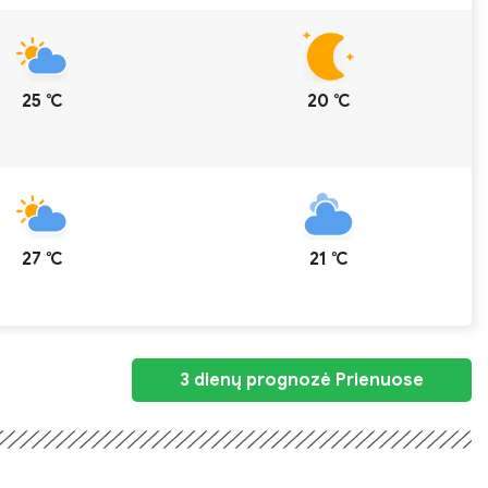
25 ℃
20 ℃
27 ℃
21 ℃
3 dienų prognozė Prienuose