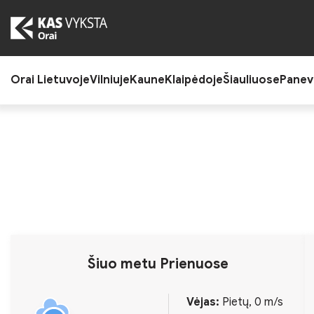
Skip
to
the
content
Orai Lietuvoje
Vilniuje
Kaune
Klaipėdoje
Šiauliuose
Panev
Šiuo metu Prienuose
Vėjas:
Pietų, 0 m/s