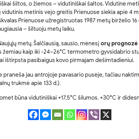
iškai šiltos, o žiemos – vidutiniškai šaltos. Vidutinė m
ų vidutinis metinis vejo greitis Prienuose siekia apie 4 
io škvalas Prienuose užregistruotas 1987 metų birželio 1
giausia – šiltuoju metų laiku.
aujųjų metų. Šalčiausią, sausio, mėnesį
orų prognozė
 nors žemiau kaip iki -24–26°C termometro gyvsidabrio st
ai ištirpsta pasibaigus kovo pirmajam dešimtadieniui.
praneša jau antrojoje pavasario pusėje, tačiau nakti
lnų trukmė apie 133 d.).
omet būna vidutiniškai +17,5°C šilumos. +30°C ir didesn