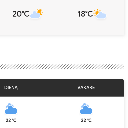
20℃
18℃
DIENĄ
VAKARE
22 ℃
22 ℃