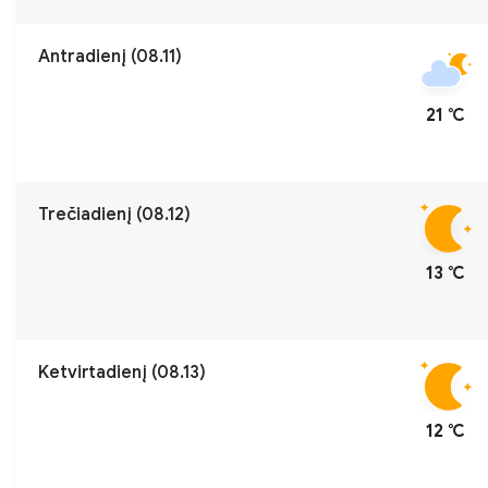
Antradienį (08.11)
21 ℃
Trečiadienį (08.12)
13 ℃
Ketvirtadienį (08.13)
12 ℃