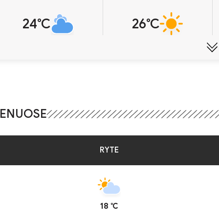
24℃
26℃
IENUOSE
RYTE
18 ℃