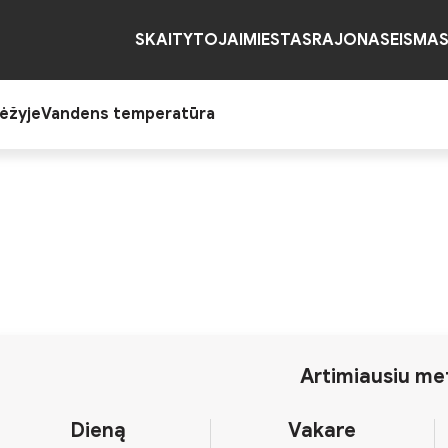
SKAITYTOJAI
MIESTAS
RAJONAS
EISMA
ėžyje
Vandens temperatūra
Artimiausiu me
Dieną
Vakare