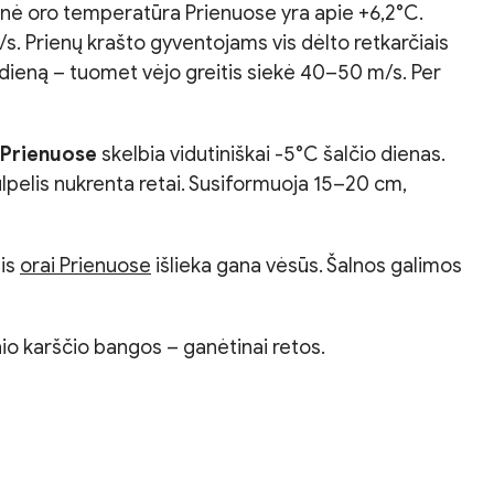
etinė oro temperatūra Prienuose yra apie +6,2°C.
m/s. Prienų krašto gyventojams vis dėlto retkarčiais
6 dieną – tuomet vėjo greitis siekė 40–50 m/s. Per
 Prienuose
skelbia vidutiniškai -5°C šalčio dienas.
ulpelis nukrenta retai. Susiformuoja 15–20 cm,
mis
orai Prienuose
išlieka gana vėsūs. Šalnos galimos
io karščio bangos – ganėtinai retos.