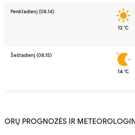
Penktadienį (08.14)
12 ℃
Šeštadienį (08.15)
14 ℃
ORŲ PROGNOZĖS IR METEOROLOGIN