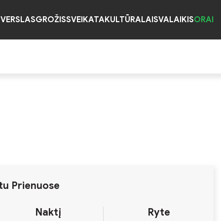
S
VERSLAS
GROŽIS
SVEIKATA
KULTŪRA
LAISVALAIKIS
ORAI
tu Prienuose
Naktį
Ryte