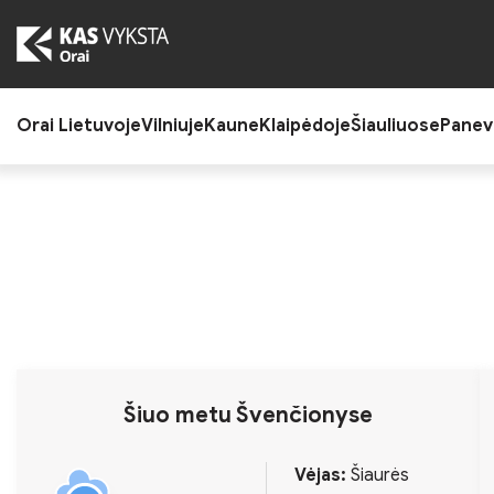
Skip
to
the
content
Orai Lietuvoje
Vilniuje
Kaune
Klaipėdoje
Šiauliuose
Panev
Šiuo metu Švenčionyse
Vėjas:
Šiaurės