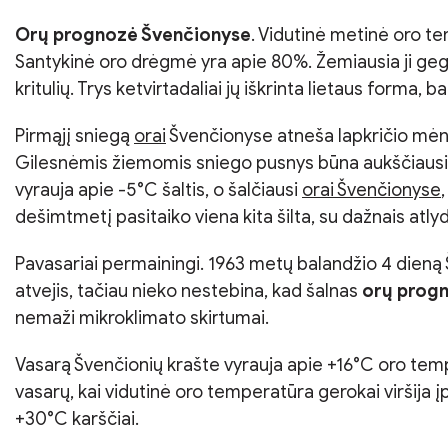
Orų prognozė Švenčionyse
. Vidutinė metinė oro te
Santykinė oro drėgmė yra apie 80%. Žemiausia ji geg
kritulių. Trys ketvirtadaliai jų iškrinta lietaus forma, 
Pirmąjį sniegą
orai
Švenčionyse atneša lapkričio mėnes
Gilesnėmis žiemomis sniego pusnys būna aukščiausios Li
vyrauja apie -5°C šaltis, o šalčiausi
orai Švenčionyse
dešimtmetį pasitaiko viena kita šilta, su dažnais atly
Pavasariai permainingi. 1963 metų balandžio 4 dieną
atvejis, tačiau nieko nestebina, kad šalnas
orų prog
nemaži mikroklimato skirtumai.
Vasarą Švenčionių krašte vyrauja apie +16°C oro temp
vasarų, kai vidutinė oro temperatūra gerokai viršija
+30°C karščiai.