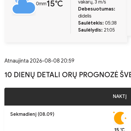
15℃
vakarų, 3 m/s
0mm
Debesuotumas:
didelis
Saulėtekis:
05:38
Saulėlydis:
21:05
Atnaujinta 2026-08-08 20:59
10 DIENŲ DETALI ORŲ PROGNOZĖ Š
NAKTĮ
Sekmadienį (08.09)
15 ℃