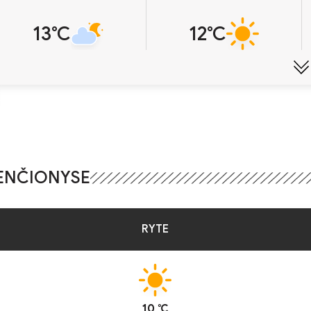
13℃
12℃
VENČIONYSE
RYTE
10 ℃