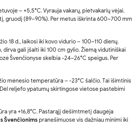
uvoje – +5,5°C. Vyrauja vakarų, pietvakarių vėjai.
ritį, gruodį (89–90%). Per metus iškrinta 600–700 mm
18 d., laikosi iki kovo vidurio – 100–110 dienų.
rva gali įšalti iki 100 cm gylio. Žiemą vidutiniškai
nozė Švenčionyse skelbia -24–26°C speigus. Per
io mėnesio temperatūra – -23°C šalčio. Tai išimtinis
. Dėl reljefo ypatumų skirtingose vietose pastebimi
ūra yra +16,8°C. Pastarąjį dešimtmetį daugėja
s Švenčionims
pranešimuose vis dažniau minimi iki