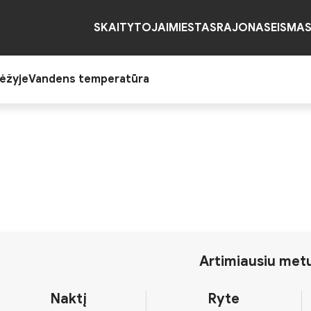
SKAITYTOJAI
MIESTAS
RAJONAS
EISMA
ėžyje
Vandens temperatūra
Artimiausiu met
Naktį
Ryte