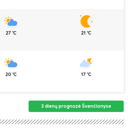
27 ℃
21 ℃
20 ℃
17 ℃
3 dienų prognozė Švenčionyse