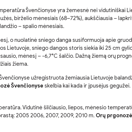
mperatūra Švenčionyse yra žemesnė nei vidutiniškai Liet
užės, birželio mėnesiais (68–72%), aukščiausia – lapk
balandžio – spalio mėnesiais.
į, o nuolatinė sniego danga susiformuoja apie gruodžio 
etuvoje, sniego dangos storis siekia iki 25 cm gylio, di
, sausio, mėnesį – -6,7°C šalčio. Dažną žiemą orų prog
džiais žiema.
 Švenčionyse užregistruota žemiausia Lietuvoje balandž
nozė Švenčionyse
skelbia kai kada ir įpusėjus gegužei
eratūra. Vidutinė šilčiausio, liepos, mėnesio temperat
 įprastą: 2005 2006, 2007, 2009, 2010 m.
Orų prgonozė