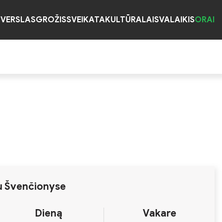
S
VERSLAS
GROŽIS
SVEIKATA
KULTŪRA
LAISVALAIKIS
ORAI
u Švenčionyse
Dieną
Vakare