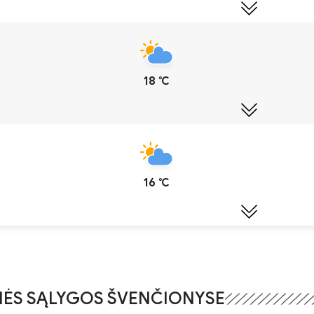
18 ℃
16 ℃
ĖS SĄLYGOS ŠVENČIONYSE