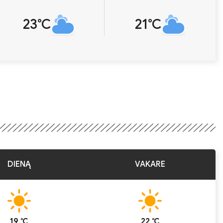
23℃
21℃
DIENĄ
VAKARE
19 ℃
22 ℃