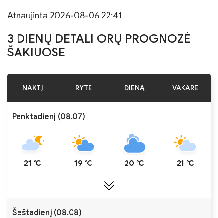
Atnaujinta 2026-08-06 22:41
3 DIENŲ DETALI ORŲ PROGNOZĖ
ŠAKIUOSE
NAKTĮ
RYTE
DIENĄ
VAKARE
Penktadienį (08.07)
21 ℃
19 ℃
20 ℃
21 ℃
Šeštadienį (08.08)