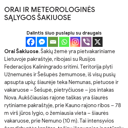
ORAI IR METEOROLOGINĖS
SĄLYGOS ŠAKIUOSE
Dalintis šiuo puslapiu su draugais
Orai Šakiuose
. Šakių žemė yra pietvakariniame
Lietuvoje pakraštyje, ribojasi su Rusijos
Federacijos Kaliningrado sritimi. Teritorija plyti
Užnemunės ir Šešupės žemumose, iš visų pusių
apsupta upių: šiaurėje teka Nemunas, pietuose ir
vakaruose – Šešupė, pietryčiuose – jos intakas
Nova. Aukščiausias rajone taškas yra šiaurės
rytiniame pakraštyje, prie Kauno rajono ribos – 78
m virš jūros lygio, o žemiausia vieta – šiaurės
vakaruose, prie Nemuno (10 m). Tai intensyvios