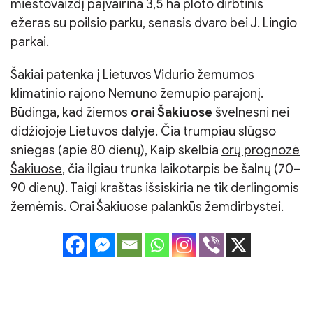
miestovaizdį paįvairina 3,5 ha ploto dirbtinis
ežeras su poilsio parku, senasis dvaro bei J. Lingio
parkai.
Šakiai patenka į Lietuvos Vidurio žemumos
klimatinio rajono Nemuno žemupio parajonį.
Būdinga, kad žiemos
orai Šakiuose
švelnesni nei
didžiojoje Lietuvos dalyje. Čia trumpiau slūgso
sniegas (apie 80 dienų), Kaip skelbia
orų prognozė
Šakiuose
, čia ilgiau trunka laikotarpis be šalnų (70–
90 dienų). Taigi kraštas išsiskiria ne tik derlingomis
žemėmis.
Orai
Šakiuose palankūs žemdirbystei.