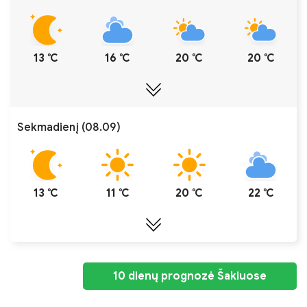
13 ℃
16 ℃
20 ℃
20 ℃
Sekmadienį (08.09)
13 ℃
11 ℃
20 ℃
22 ℃
10 dienų prognozė Šakiuose