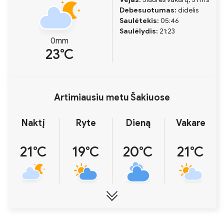
Debesuotumas:
didelis
Saulėtekis:
05:46
Saulėlydis:
21:23
0mm
23℃
Artimiausiu metu Šakiuose
Naktį
Ryte
Dieną
Vakare
21℃
19℃
20℃
21℃