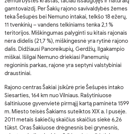
žemdirbystės kraštas, tačiau išsaugojęs ir natūralų
gamtovaizdį. Per Šakių rajono savivaldybės žemes
teka Šešupės bei Nemuno intakai, telkšo 18 ežerų,
11 tvenkinių – vandens telkiniams tenka 2,1 %
teritorijos. Miškingumas palyginti su kitais rajonais
nėra didelis (21,7 %), miškingesnė yra rytinė rajono
dalis. Didžiausi Panoreikupių, Gerdžių, Ilgakampio
miškai. Išilgai Nemuno driekiasi Panemunių
regioninis parkas, rajone yra septyni valstybiniai
draustiniai.
Rajono centras Šakiai įsikūrė prie Šešupės intako
Siesarties, 164 km nuo Vilniaus. Rašytiniuose
šaltiniuose gyvenvietė pirmąjį kartą paminėta 1599
m. Miesto teisės Šakiams suteiktos XIX a. I pusėje.
2011 metais šakiečių skaičius skaičius siekė 6,26
tūkst. Oras Šakiuose drėgnesnis bei grynesnis,