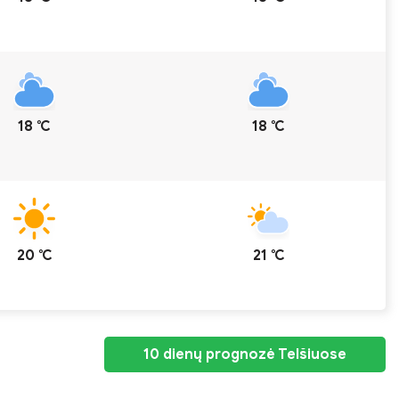
18 ℃
18 ℃
20 ℃
21 ℃
10 dienų prognozė Telšiuose