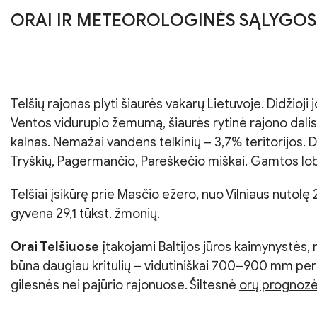
ORAI IR METEOROLOGINĖS SĄLYGOS
Telšių rajonas plyti šiaurės vakarų Lietuvoje. Didžioji 
Ventos vidurupio žemumą, šiaurės rytinė rajono dalis –
kalnas. Nemažai vandens telkinių – 3,7% teritorijos. 
Tryškių, Pagermančio, Pareškečio miškai. Gamtos lob
Telšiai įsikūrę prie Masčio ežero, nuo Vilniaus nutolę
gyvena 29,1 tūkst. žmonių.
Orai Telšiuose
įtakojami Baltijos jūros kaimynystės,
būna daugiau kritulių – vidutiniškai 700–900 mm per m
gilesnės nei pajūrio rajonuose. Šiltesnė
orų prognozė