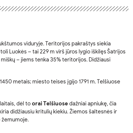
 aukštumos viduryje. Teritorijos pakraštys siekia
i Luokės – tai 229 m virš jūros lygio iškilęs Šatrijos
 miškų – jiems tenka 35% teritorijos. Didžiausi
 1450 metais; miesto teises įgijo 1791 m. Telšiuose
aitais, dėl to
orai Telšiuose
dažniai apniukę, čia
ia didžiausiu kritulių kiekiu. Žiemos šaltesnės ir
io žemumoje.