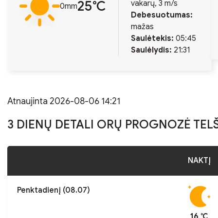
25℃
vakarų, 3 m/s
0mm
Debesuotumas:
mažas
Saulėtekis:
05:45
Saulėlydis:
21:31
Atnaujinta 2026-08-06 14:21
3 DIENŲ DETALI ORŲ PROGNOZĖ TEL
NAKTĮ
Penktadienį (08.07)
16 ℃