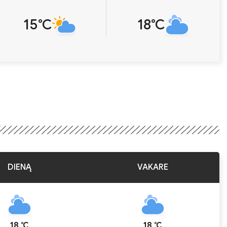
15℃
18℃
DIENĄ
VAKARE
18 ℃
18 ℃