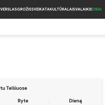
S
VERSLAS
GROŽIS
SVEIKATA
KULTŪRA
LAISVALAIKIS
ORAI
tu Telšiuose
Ryte
Dieną