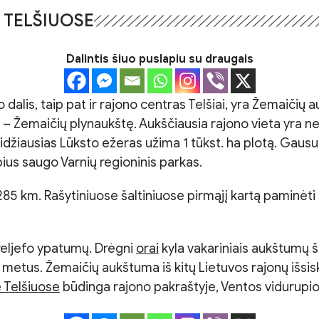
 TELŠIUOSE
Dalintis šiuo puslapiu su draugais
jo dalis, taip pat ir rajono centras Telšiai, yra Žemaičių
 Žemaičių plynaukštę. Aukščiausia rajono vieta yra netol
Didžiausias Lūksto ežeras užima 1 tūkst. ha plotą. Gausu
ius saugo Varnių regioninis parkas.
 285 km. Rašytiniuose šaltiniuose pirmąjį kartą paminėti
 reljefo ypatumų. Drėgni
orai
kyla vakariniais aukštumų šl
etus. Žemaičių aukštuma iš kitų Lietuvos rajonų išsiskir
 Telšiuose
būdinga rajono pakraštyje, Ventos vidurup