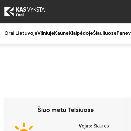
Skip
to
the
content
Orai Lietuvoje
Vilniuje
Kaune
Klaipėdoje
Šiauliuose
Panev
Šiuo metu Telšiuose
Vėjas:
Šiaurės