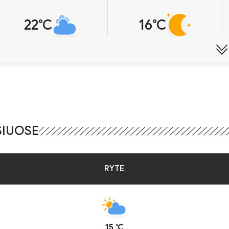
22℃
16℃
ŠIUOSE
RYTE
15 ℃