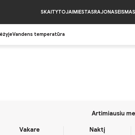
SKAITYTOJAI
MIESTAS
RAJONAS
EISMA
ėžyje
Vandens temperatūra
Artimiausiu me
Vakare
Naktį