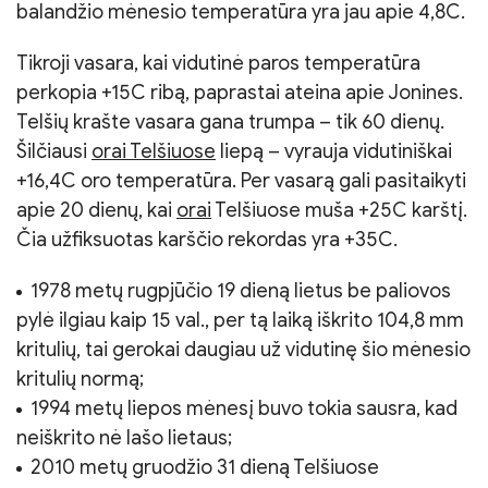
balandžio mėnesio temperatūra yra jau apie 4,8C.
Tikroji vasara, kai vidutinė paros temperatūra
perkopia +15C ribą, paprastai ateina apie Jonines.
Telšių krašte vasara gana trumpa – tik 60 dienų.
Šilčiausi
orai Telšiuose
liepą – vyrauja vidutiniškai
+16,4C oro temperatūra. Per vasarą gali pasitaikyti
apie 20 dienų, kai
orai
Telšiuose muša +25C karštį.
Čia užfiksuotas karščio rekordas yra +35C.
1978 metų rugpjūčio 19 dieną lietus be paliovos
pylė ilgiau kaip 15 val., per tą laiką iškrito 104,8 mm
kritulių, tai gerokai daugiau už vidutinę šio mėnesio
kritulių normą;
1994 metų liepos mėnesį buvo tokia sausra, kad
neiškrito nė lašo lietaus;
2010 metų gruodžio 31 dieną Telšiuose