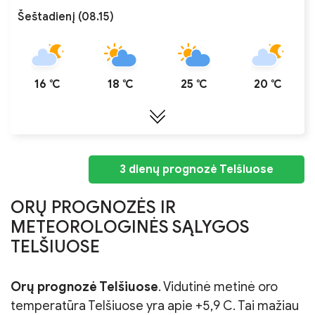
Šeštadienį (08.15)
16 ℃
18 ℃
25 ℃
20 ℃
3 dienų prognozė Telšiuose
ORŲ PROGNOZĖS IR
METEOROLOGINĖS SĄLYGOS
TELŠIUOSE
Orų prognozė Telšiuose
. Vidutinė metinė oro
temperatūra Telšiuose yra apie +5,9 C. Tai mažiau