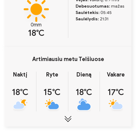
Debesuotumas:
mažas
Saulėtekis:
05:45
Saulėlydis:
21:31
0mm
18℃
Artimiausiu metu Telšiuose
Naktį
Ryte
Dieną
Vakare
18℃
15℃
18℃
17℃