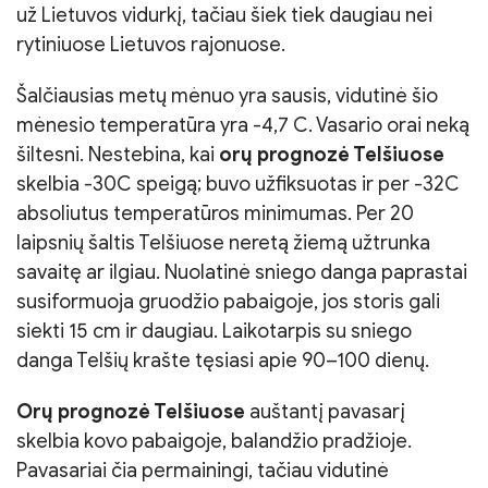
už Lietuvos vidurkį, tačiau šiek tiek daugiau nei
rytiniuose Lietuvos rajonuose.
Šalčiausias metų mėnuo yra sausis, vidutinė šio
mėnesio temperatūra yra -4,7 C. Vasario orai neką
šiltesni. Nestebina, kai
orų prognozė Telšiuose
skelbia -30C speigą; buvo užfiksuotas ir per -32C
absoliutus temperatūros minimumas. Per 20
laipsnių šaltis Telšiuose neretą žiemą užtrunka
savaitę ar ilgiau. Nuolatinė sniego danga paprastai
susiformuoja gruodžio pabaigoje, jos storis gali
siekti 15 cm ir daugiau. Laikotarpis su sniego
danga Telšių krašte tęsiasi apie 90–100 dienų.
Orų prognozė Telšiuose
auštantį pavasarį
skelbia kovo pabaigoje, balandžio pradžioje.
Pavasariai čia permainingi, tačiau vidutinė